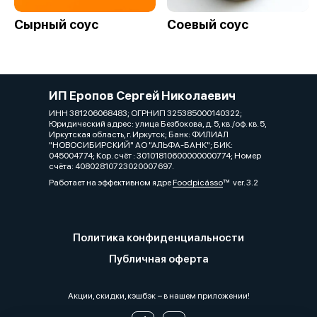
Сырный соус
Соевый соус
ИП Еропов Сергей Николаевич
ИНН 381206068483; ОГРНИП 325385000140322;
Юридический адрес: улица Безбокова, д. 5, кв./оф. кв. 5,
Иркутская область, г. Иркутск; Банк: ФИЛИАЛ
"НОВОСИБИРСКИЙ" АО "АЛЬФА-БАНК"; БИК:
045004774; Кор. счёт : 30101810600000000774; Номер
счёта: 40802810723020007697.
Работает на эффективном ядре
Foodpicásso
ver. 3.2
Политика конфиденциальности
Публичная оферта
Акции, скидки, кэшбэк − в нашем приложении!