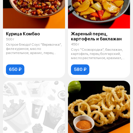
Курица Комбао
Жареный перец,
картофель и баклажан
500 г
450 г
Острое блюдо! Соус "Веревочка",
филе куриное, масло
Соус "Сковородка", баклажан,
растительное, арахис, перец
картофель, перец болгарский,
острый, ог
масло растительное, крахмал,
чес
650 ₽
580 ₽