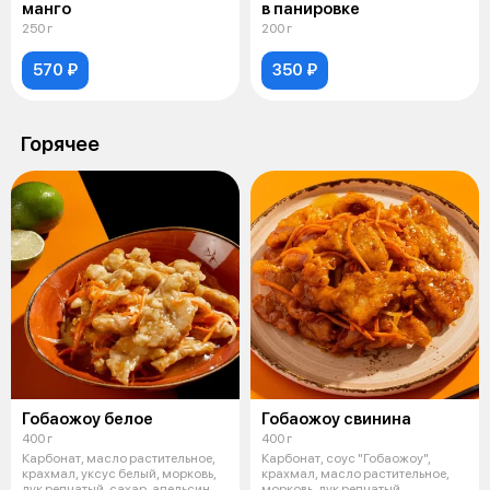
манго
в панировке
250 г
200 г
570 ₽
350 ₽
Горячее
Гобаожоу белое
Гобаожоу свинина
400 г
400 г
Карбонат, масло растительное,
Карбонат, соус "Гобаожоу",
крахмал, уксус белый, морковь,
крахмал, масло растительное,
лук репчатый, сахар, апельсин
морковь, лук репчатый