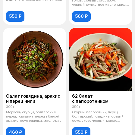
грибы, соевый соус, уксус
черный, кунжутное масло, масло
растите
550 ₽
560 ₽
Салат говядина, арахис
62 Салат
и перец чили
с папоротником
300 г
350 г
Морковь, огурцы, болгарский
Огурцы, папоротник, перец
перец, говядина, перец в банке/
болгарский, говядина, соевый
арахис, соус терияки, масло рас
соус, уксус черный, масло
раститель
460 ₽
550 ₽