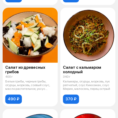
Салат из древесных
Салат с кальмаром
грибов
холодный
400 г
340 г
Белые грибы, черные грибы,
Кальмары, огурцы, морковь, лук
огурцы, морковь, соевый соус,
репчатый, соус Киккоман, соус
масло растительное, уксус
Мирин, малосянь, перец острый
черный,
490 ₽
370 ₽