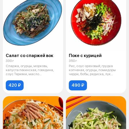
Салат со спаржей вок
Поке с курицей
330 г
350 г
Спаржа, огурцы, морковь,
Рис, соус ореховый, грудка
капуста пекинская, говядина,
копченая, огурцы, помидоры
соус Терияки, масло
черри, бобы, редиска, лук
растительное, со
жареный, л
420 ₽
490 ₽