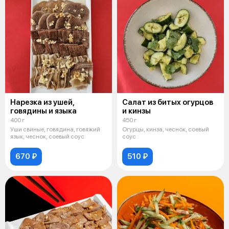
Нарезка из ушей,
Салат из битых огурцов
говядины и языка
и кинзы
400 г
450 г
Уши свиные, говядина, говяжий
Огурцы, кинза, чеснок, соевый
язык, чеснок, соевый соус
соус
670 ₽
510 ₽