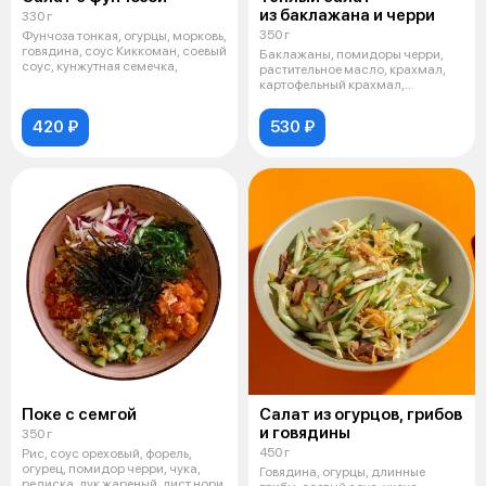
из баклажана и черри
330 г
350 г
Фунчоза тонкая, огурцы, морковь,
говядина, соус Киккоман, соевый
Баклажаны, помидоры черри,
соус, кунжутная семечка,
растительное масло, крахмал,
картофельный крахмал,
устричный со
420 ₽
530 ₽
Поке с семгой
Салат из огурцов, грибов
и говядины
350 г
450 г
Рис, соус ореховый, форель,
огурец, помидор черри, чука,
Говядина, огурцы, длинные
редиска, лук жареный, лист нори