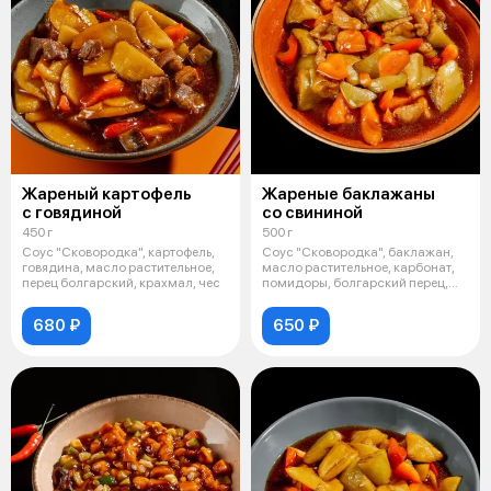
Жареный картофель
Жареные баклажаны
с говядиной
со свининой
450 г
500 г
Соус "Сковородка", картофель,
Соус "Сковородка", баклажан,
говядина, масло растительное,
масло растительное, карбонат,
перец болгарский, крахмал, чес
помидоры, болгарский перец,
чес
680 ₽
650 ₽