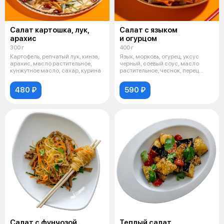
Салат картошка, лук,
Салат с языком
арахис
и огурцом
300 г
400 г
Картофель, репчатый лук, кинза,
Язык, морковь, огурец, уксус
арахис, масло растительное,
черный, соевый соус, масло
кунжутное масло, сахар, курина
растительное, чеснок, перец
молоты
480 ₽
590 ₽
Салат с фунчозой
Теплый салат