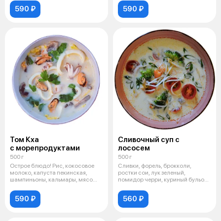
590 ₽
590 ₽
Том Кха
Сливочный суп с
с морепродуктами
лососем
500 г
500 г
Острое блюдо! Рис, кокосовое
Сливки, форель, брокколи,
молоко, капуста пекинская,
ростки сои, лук зеленый,
шампиньоны, кальмары, мясо
помидор черри, куриный бульон,
мидии,
усилител
590 ₽
560 ₽