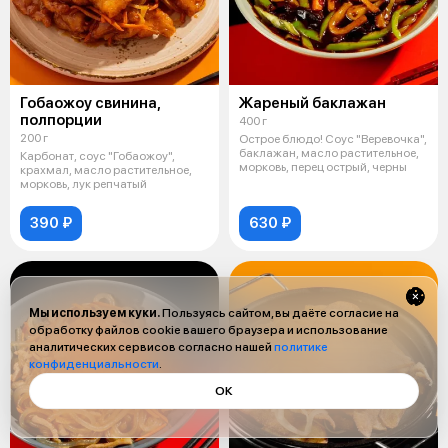
Гобаожоу свинина,
Жареный баклажан
полпорции
400 г
200 г
Острое блюдо! Соус "Веревочка",
баклажан, масло растительное,
Карбонат, соус "Гобаожоу",
морковь, перец острый, черны
крахмал, масло растительное,
морковь, лук репчатый
390 ₽
630 ₽
Мы используем куки.
Пользуясь сайтом, вы даёте согласие на
обработку файлов cookie вашего браузера и использование
аналитических сервисов согласно нашей
политике
конфиденциальности
.
ОК