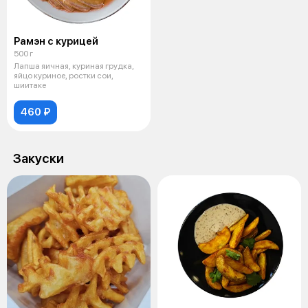
Рамэн с курицей
500 г
Лапша яичная, куриная грудка,
яйцо куриное, ростки сои,
шиитаке
460 ₽
Закуски