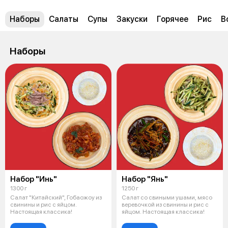
Наборы
Салаты
Супы
Закуски
Горячее
Рис
В
Наборы
Набор "Инь"
Набор "Янь"
1300 г
1250 г
Салат "Китайский", Гобаожоу из
Салат со свиными ушами, мясо
свинины и рис с яйцом.
веревочкой из свинины и рис с
Настоящая классика!
яйцом. Настоящая классика!