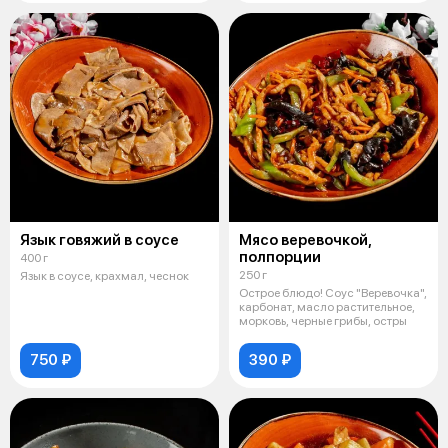
Язык говяжий в соусе
Мясо веревочкой,
полпорции
400 г
250 г
Язык в соусе, крахмал, чеснок
Острое блюдо! Соус "Веревочка",
карбонат, масло растительное,
морковь, черные грибы, остры
750 ₽
390 ₽