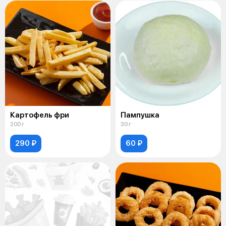
Картофель фри
Пампушка
200 г
30 г
290 ₽
60 ₽