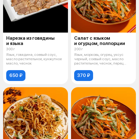
Нарезка из говядины
Салат с языком
и языка
и огурцом, полпорции
300 г
200 г
Язык, говядина, соевый соус,
Язык, морковь, огурец, уксус
масло растительное, кунжутное
черный, соевый соус, масло
масло, чеснок
растительное, чеснок, перец
молоты
650 ₽
370 ₽