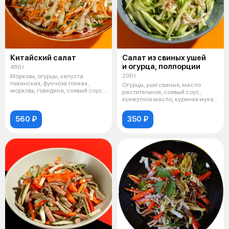
Китайский салат
Салат из свиных ушей
и огурца, полпорции
450 г
200 г
Морковь, огурцы, капуста
пекинская, фунчоза тонкая,
Огурцы, уши свиные, масло
морковь, говядина, соевый соус,
растительное, соевый соус,
кантоф
кунжутное масло, куриная мука,
усилит
560 ₽
350 ₽