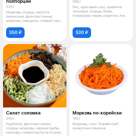
полпорции
350 г
225 г
Рис, ореховый соус, креветки
тигровые, огурцы, бобы,
Морковь, огурцы, капуста
помидоры черри, редиска, лук
пекинская, фунчоза тонкая,
жареный,
морковь, говядина, соевый соус,
кантоф
350 ₽
530 ₽
Салат соломка
Морковь по-корейски
250 г
150 г
Карбонат, фунчоза тонкая,
Морковь, соус "Корейский",
огурцы, морковь, черные грибы,
кунжутная семечка
кантофу, соевая паста не острая,