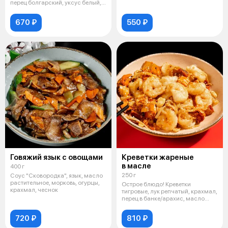
перец болгарский, уксус белый,
Сах
670 ₽
550 ₽
Говяжий язык с овощами
Креветки жареные
в масле
400 г
250 г
Соус "Сковородка", язык, масло
растительное, морковь, огурцы,
Острое блюдо! Креветки
крахмал, чеснок
тигровые, лук репчатый, крахмал,
перец в банке/арахис, масло
растит
720 ₽
810 ₽