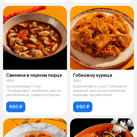
Свинина в черном перце
Гобаожоу курица
400 г
400 г
Острое блюдо! Соус
Куриное филе , соус "Гобаожоу",
"Сковородка", карбонат, масло
крахмал, масло растительное,
растительное, перец болгарский,
морковь, лук репчатый
помидор ч
680 ₽
690 ₽