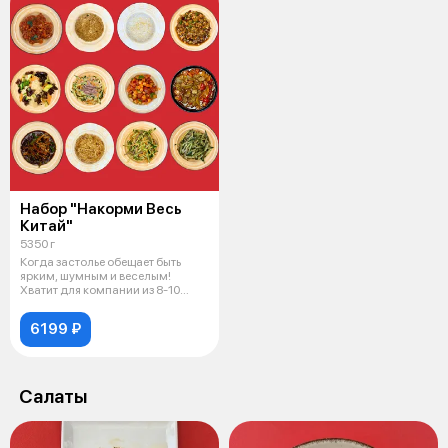
Набор "Накорми Весь
Китай"
5350 г
Когда застолье обещает быть
ярким, шумным и веселым!
Хватит для компании из 8-10
человек.
6199 ₽
Салаты