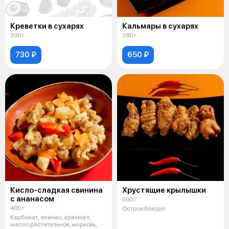
Креветки в сухарях
Кальмары в сухарях
300 г
280 г
730 ₽
650 ₽
Кисло-сладкая свинина
Хрустящие крылышки
с ананасом
300 г
400 г
Острое блюдо!
Карбонат, ананас, крахмал,
масло растительное, морковь,