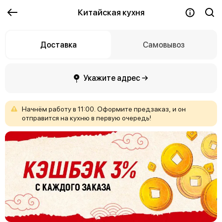
Китайская кухня
Доставка
Самовывоз
Укажите адрес →
Начнём
работу
в
11:00.
Оформите
предзаказ,
и
он
отправится
на
кухню
в
первую
очередь!