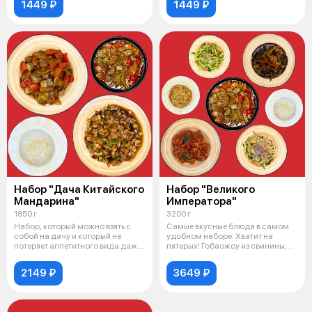
1449 ₽
1449 ₽
Набор "Дача Китайского
Набор "Великого
Мандарина"
Императора"
1850 г
3200 г
Набор, который можно взять с
Самые вкусные блюда в самом
собой на дачу и который не
удобном наборе. Хватит на
потеряет аппетитного вида даже
пятерых! Гобаожоу из свинины,
на
мясо в
2149 ₽
3649 ₽