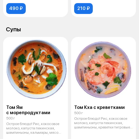
490 ₽
210 ₽
Супы
Том Ям
Том Кха с креветками
с морепродуктами
500 г
500 г
Острое блюдо! Рис, кокосовое
молоко, капуста пекинская,
Острое блюдо! Рис, кокосовое
шампиньоны, креветки тигровые,
молоко, капуста пекинская,
пас
шампиньоны, кальмары, мясо
мидии,