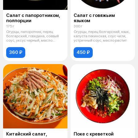
Салат с папоротником,
Салат с говяжьим
полпорции
языком
175 г
300 г
Огурцы, папоротник, перец
Огурцы, перец болгарский, язык,
болгарский, говядина, соевый
капуста пекинская, соус чили,
соус, уксус черный, масло
устричный соус, масло растит
раститель
360 ₽
450 ₽
Китайский салат,
Поке с креветкой