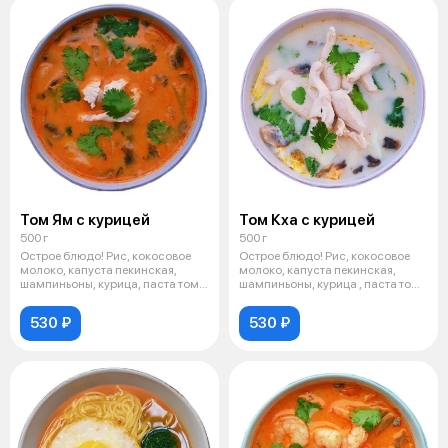
Том Ям с курицей
Том Кха с курицей
500 г
500 г
Острое блюдо! Рис, кокосовое
Острое блюдо! Рис, кокосовое
молоко, капуста пекинская,
молоко, капуста пекинская,
шампиньоны, курица, паста том-
шампиньоны, курица , паста том-
ям,
ха,
530 ₽
530 ₽