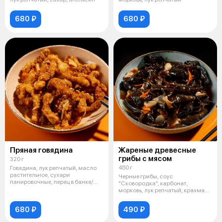
680 ₽
680 ₽
Пряная говядина
Жареные древесные
грибы с мясом
320 г
450 г
Говядина, лук репчатый, масло
растительное, сухари
Черные грибы, соус
панировочные, перец в банке/
"Сковородка", карбонат,
арахис, кля
морковь, лук репчатый, крахмал,
чеснок
680 ₽
490 ₽