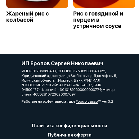
Жареный рис с
Рис с говядиной и
колбасой
перцем в
устричном соусе
ИП Еропов Сергей Николаевич
ИНН 381206068483; ОГРНИП 325385000140322;
Юридический адрес: улица Безбокова, д. 5, кв./оф. кв. 5,
Иркутская область, г. Иркутск; Банк: ФИЛИАЛ
"НОВОСИБИРСКИЙ" АО "АЛЬФА-БАНК"; БИК:
045004774; Кор. счёт : 30101810600000000774; Номер
счёта: 40802810723020007697.
Работает на эффективном ядре
Foodpicásso
ver. 3.2
Политика конфиденциальности
Публичная оферта