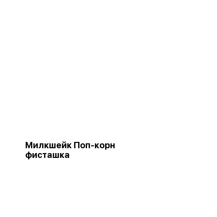
Милкшейк Поп-корн
фисташка