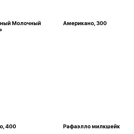
чный Молочный
Американо, 300
ь
о, 400
Рафаэлло милкшейк