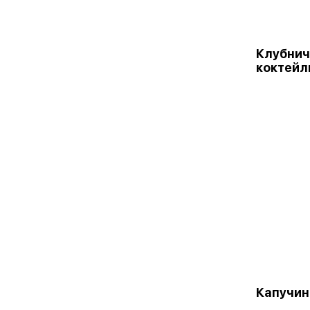
Клубни
коктейл
Капучин