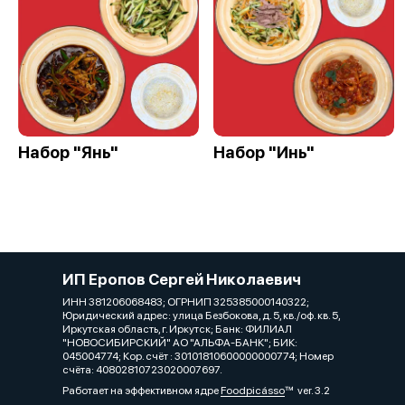
Набор "Янь"
Набор "Инь"
ИП Еропов Сергей Николаевич
ИНН 381206068483; ОГРНИП 325385000140322;
Юридический адрес: улица Безбокова, д. 5, кв./оф. кв. 5,
Иркутская область, г. Иркутск; Банк: ФИЛИАЛ
"НОВОСИБИРСКИЙ" АО "АЛЬФА-БАНК"; БИК:
045004774; Кор. счёт : 30101810600000000774; Номер
счёта: 40802810723020007697.
Работает на эффективном ядре
Foodpicásso
ver. 3.2