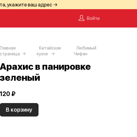
та, укажите ваш адрес →
Войти
Главная
Китайская
Любимый
страница
кухня
Чифан
Арахис в панировке
зеленый
120 ₽
В корзину