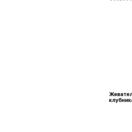
Жевате
клубник