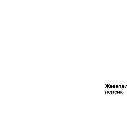
Жевате
персик