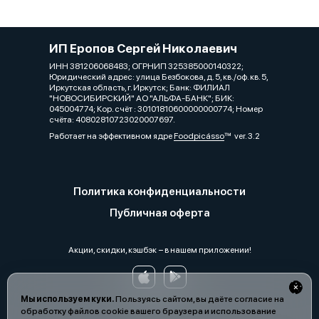
ИП Еропов Сергей Николаевич
ИНН 381206068483; ОГРНИП 325385000140322;
Юридический адрес: улица Безбокова, д. 5, кв./оф. кв. 5,
Иркутская область, г. Иркутск; Банк: ФИЛИАЛ
"НОВОСИБИРСКИЙ" АО "АЛЬФА-БАНК"; БИК:
045004774; Кор. счёт : 30101810600000000774; Номер
счёта: 40802810723020007697.
Работает на эффективном ядре
Foodpicásso
ver. 3.2
Политика конфиденциальности
Публичная оферта
Акции, скидки, кэшбэк − в нашем приложении!
Мы используем куки.
Пользуясь сайтом, вы даёте согласие на
обработку файлов cookie вашего браузера и использование