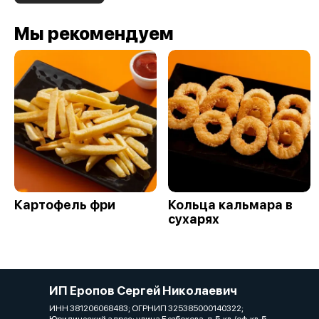
Мы рекомендуем
Картофель фри
Кольца кальмара в
сухарях
ИП Еропов Сергей Николаевич
ИНН 381206068483; ОГРНИП 325385000140322;
Юридический адрес: улица Безбокова, д. 5, кв./оф. кв. 5,