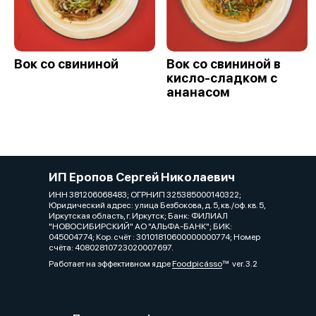
Вок со свининой
Вок со свининой в
кисло-сладком с
ананасом
ИП Еропов Сергей Николаевич
ИНН 381206068483; ОГРНИП 325385000140322;
Юридический адрес: улица Безбокова, д. 5, кв./оф. кв. 5,
Иркутская область, г. Иркутск; Банк: ФИЛИАЛ
"НОВОСИБИРСКИЙ" АО "АЛЬФА-БАНК"; БИК:
045004774; Кор. счёт : 30101810600000000774; Номер
счёта: 40802810723020007697.
Работает на эффективном ядре
Foodpicásso
ver. 3.2