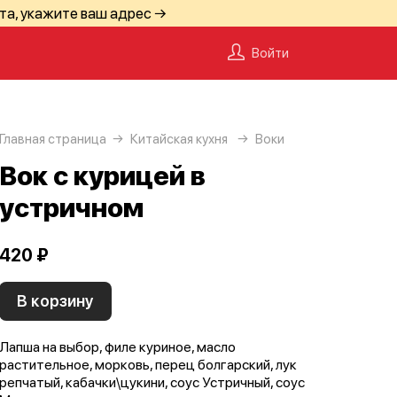
та, укажите ваш адрес →
Войти
Главная страница
Китайская кухня
Воки
Вок с курицей в
устричном
420 ₽
В корзину
Лапша на выбор, филе куриное, масло
растительное, морковь, перец болгарский, лук
репчатый, кабачки\цукини, соус Устричный, соус