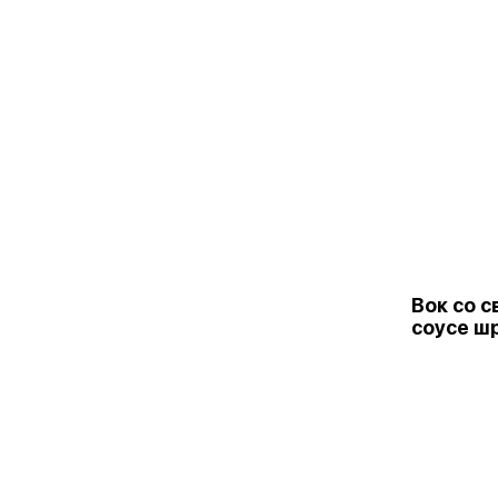
Вок со с
соусе ш