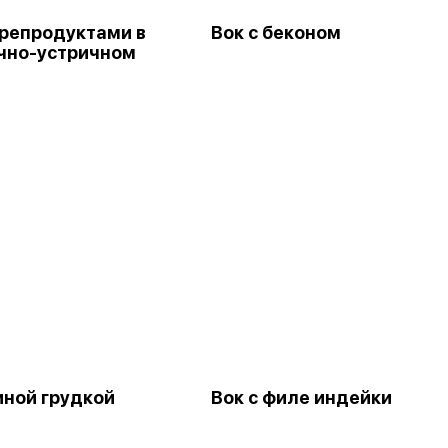
орепродуктами в
Вок с беконом
чно-устричном
иной грудкой
Вок с филе индейки