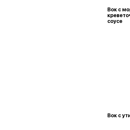
Вок с м
кревето
соусе
Вок с ут