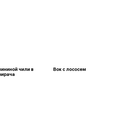
вининой чили в
Вок с лососем
рирача