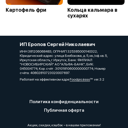
Картофель фри
Кольца кальмара в
сухарях
ИП Еропов Сергей Николаевич
ИНН 381206068483; ОГРНИП 325385000140322;
Юридический адрес: улица Безбокова, д. 5, кв./оф. кв. 5,
Иркутская область, г. Иркутск; Банк: ФИЛИАЛ
"НОВОСИБИРСКИЙ" АО "АЛЬФА-БАНК"; БИК:
045004774; Кор. счёт : 30101810600000000774; Номер
счёта: 40802810723020007697.
Работает на эффективном ядре
Foodpicásso
ver. 3.2
Политика конфиденциальности
Публичная оферта
Акции, скидки, кэшбэк − в нашем приложении!