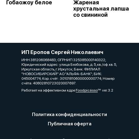
Гобаожоу белое
Жареная
хрустальная лапша
со свининой
ИП Еропов Сергей Николаевич
ИНН 381206068483; ОГРНИП 325385000140322;
Юридический адрес: улица Безбокова, д. 5, кв./оф. кв. 5,
Иркутская область, г. Иркутск; Банк: ФИЛИАЛ
"НОВОСИБИРСКИЙ" АО "АЛЬФА-БАНК"; БИК:
045004774; Кор. счёт : 30101810600000000774; Номер
счёта: 40802810723020007697.
Работает на эффективном ядре
Foodpicásso
ver. 3.2
Политика конфиденциальности
Публичная оферта