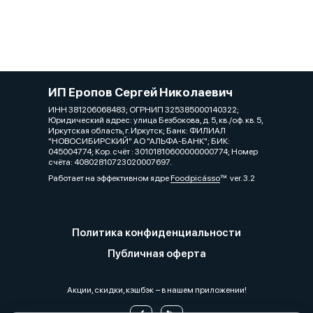
ИП Еропов Сергей Николаевич
ИНН 381206068483; ОГРНИП 325385000140322;
Юридический адрес: улица Безбокова, д. 5, кв./оф. кв. 5,
Иркутская область, г. Иркутск; Банк: ФИЛИАЛ
"НОВОСИБИРСКИЙ" АО "АЛЬФА-БАНК"; БИК:
045004774; Кор. счёт : 30101810600000000774; Номер
счёта: 40802810723020007697.
Работает на эффективном ядре
Foodpicásso
ver. 3.2
Политика конфиденциальности
Публичная оферта
Акции, скидки, кэшбэк − в нашем приложении!