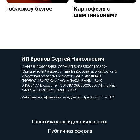
Гобаожоу белое
Картофель с
шампиньонами
ИП Еропов Сергей Николаевич
ИНН 381206068483; ОГРНИП 325385000140322;
Юридический адрес: улица Безбокова, д. 5, кв./оф. кв. 5,
Иркутская область, г. Иркутск; Банк: ФИЛИАЛ
"НОВОСИБИРСКИЙ" АО "АЛЬФА-БАНК"; БИК:
045004774; Кор. счёт : 30101810600000000774; Номер
счёта: 40802810723020007697.
Работает на эффективном ядре
Foodpicásso
ver. 3.2
Политика конфиденциальности
Публичная оферта