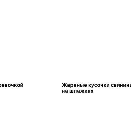
ревочкой
Жареные кусочки свинин
на шпажках