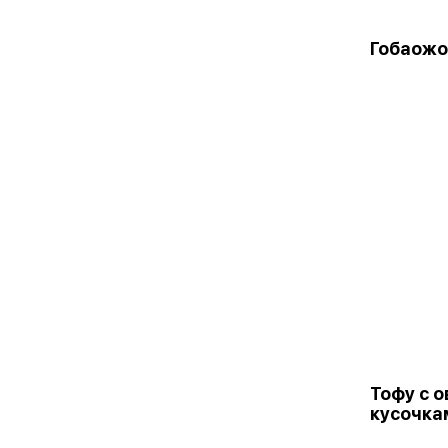
Гобаожо
Тофу с 
кусочка