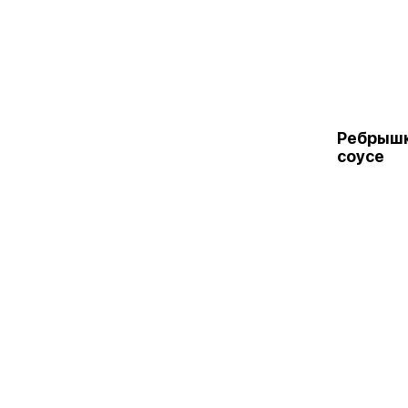
Ребрышк
соусе