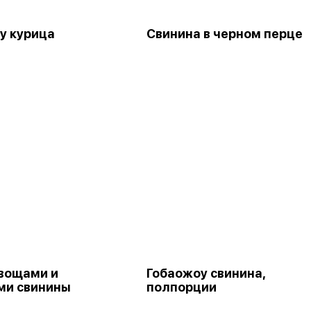
у курица
Свинина в черном перце
овощами и
Гобаожоу свинина,
ми свинины
полпорции