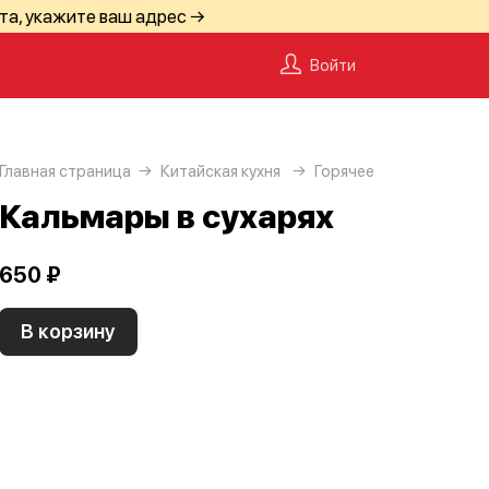
та, укажите ваш адрес →
Войти
Главная страница
Китайская кухня
Горячее
Кальмары в сухарях
650 ₽
В корзину