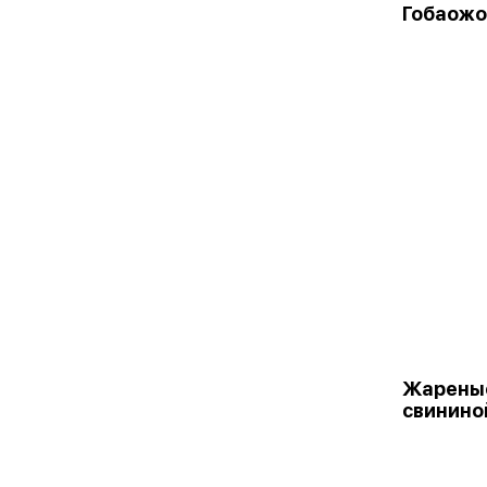
Гобаожо
Жареные
свинино