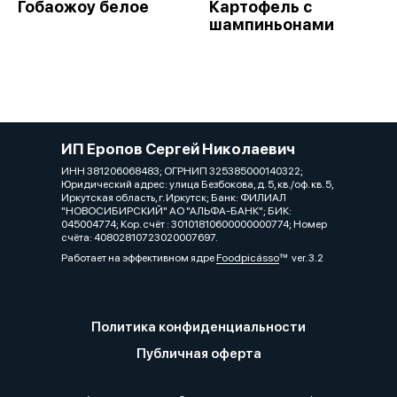
Гобаожоу белое
Картофель с
шампиньонами
ИП Еропов Сергей Николаевич
ИНН 381206068483; ОГРНИП 325385000140322;
Юридический адрес: улица Безбокова, д. 5, кв./оф. кв. 5,
Иркутская область, г. Иркутск; Банк: ФИЛИАЛ
"НОВОСИБИРСКИЙ" АО "АЛЬФА-БАНК"; БИК:
045004774; Кор. счёт : 30101810600000000774; Номер
счёта: 40802810723020007697.
Работает на эффективном ядре
Foodpicásso
ver. 3.2
Политика конфиденциальности
Публичная оферта