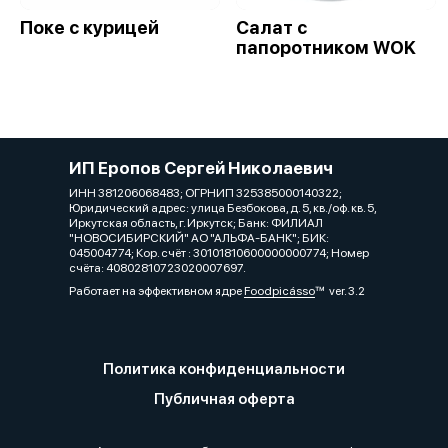
Поке с курицей
Салат с
папоротником WOK
ИП Еропов Сергей Николаевич
ИНН 381206068483; ОГРНИП 325385000140322;
Юридический адрес: улица Безбокова, д. 5, кв./оф. кв. 5,
Иркутская область, г. Иркутск; Банк: ФИЛИАЛ
"НОВОСИБИРСКИЙ" АО "АЛЬФА-БАНК"; БИК:
045004774; Кор. счёт : 30101810600000000774; Номер
счёта: 40802810723020007697.
Работает на эффективном ядре
Foodpicásso
ver. 3.2
Политика конфиденциальности
Публичная оферта