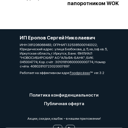
папоротником WOK
ИП Еропов Сергей Николаевич
ИНН 381206068483; ОГРНИП 325385000140322;
Юридический адрес: улица Безбокова, д. 5, кв./оф. кв. 5,
Иркутская область, г. Иркутск; Банк: ФИЛИАЛ
"НОВОСИБИРСКИЙ" АО "АЛЬФА-БАНК"; БИК:
045004774; Кор. счёт : 30101810600000000774; Номер
счёта: 40802810723020007697.
Работает на эффективном ядре
Foodpicásso
ver. 3.2
Политика конфиденциальности
Публичная оферта
Акции, скидки, кэшбэк − в нашем приложении!