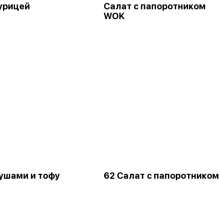
курицей
Салат с папоротником
WOK
 ушами и тофу
62 Салат с папоротником