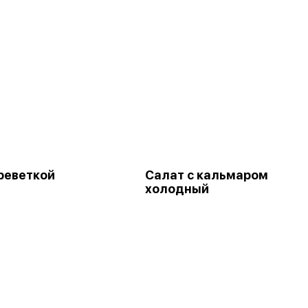
креветкой
Салат с кальмаром
холодный