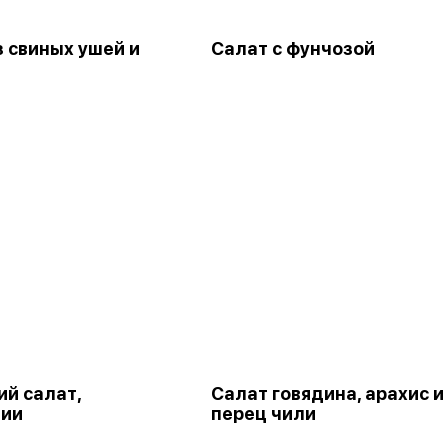
з свиных ушей и
Салат с фунчозой
ий салат,
Салат говядина, арахис и
ции
перец чили