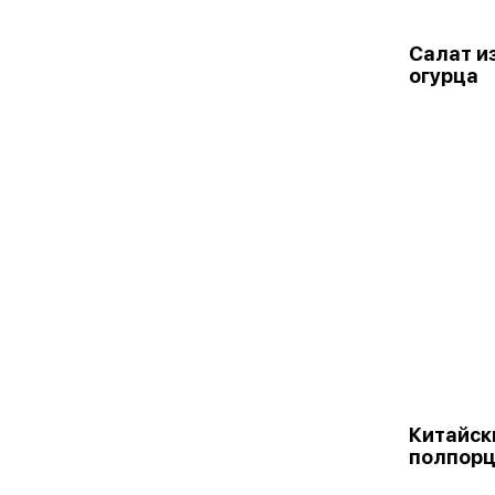
Салат и
огурца
Китайск
полпор