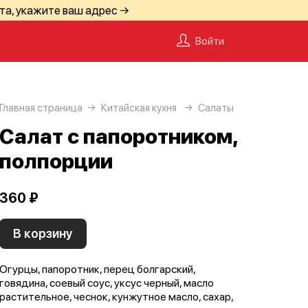
та, укажите ваш адрес →
Войти
Главная страница
Китайская кухня
Салаты
Салат с папоротником,
полпорции
360 ₽
В корзину
Огурцы, папоротник, перец болгарский,
говядина, соевый соус, уксус черный, масло
растительное, чеснок, кунжутное масло, сахар,