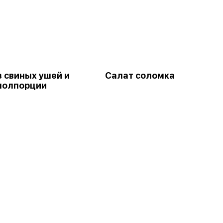
з свиных ушей и
Салат соломка
 полпорции