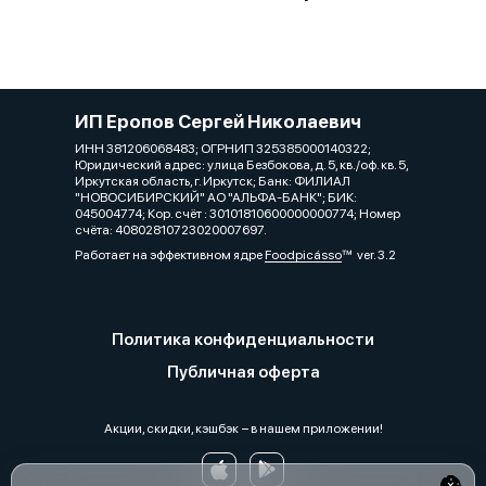
ИП Еропов Сергей Николаевич
ИНН 381206068483; ОГРНИП 325385000140322;
Юридический адрес: улица Безбокова, д. 5, кв./оф. кв. 5,
Иркутская область, г. Иркутск; Банк: ФИЛИАЛ
"НОВОСИБИРСКИЙ" АО "АЛЬФА-БАНК"; БИК:
045004774; Кор. счёт : 30101810600000000774; Номер
счёта: 40802810723020007697.
Работает на эффективном ядре
Foodpicásso
ver. 3.2
Политика конфиденциальности
Публичная оферта
Акции, скидки, кэшбэк − в нашем приложении!