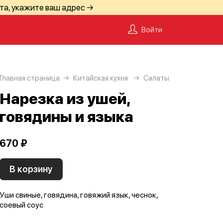
та, укажите ваш адрес →
Войти
Главная страница
Китайская кухня
Салаты
Нарезка из ушей,
говядины и языка
670 ₽
В корзину
Уши свиные, говядина, говяжий язык, чеснок,
соевый соус