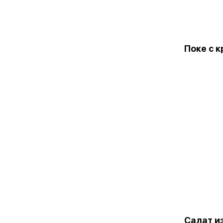
Поке с 
Салат и