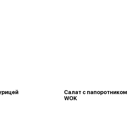
курицей
Салат с папоротником
WOK