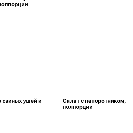
 полпорции
з свиных ушей и
Салат с папоротником,
полпорции