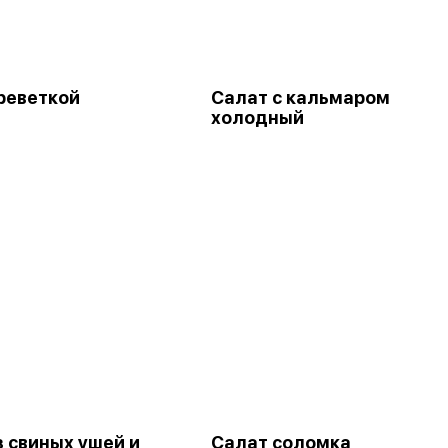
креветкой
Салат с кальмаром
холодный
з свиных ушей и
Салат соломка