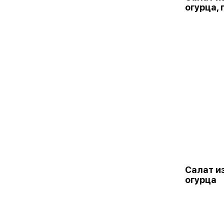
огурца,
Салат и
огурца